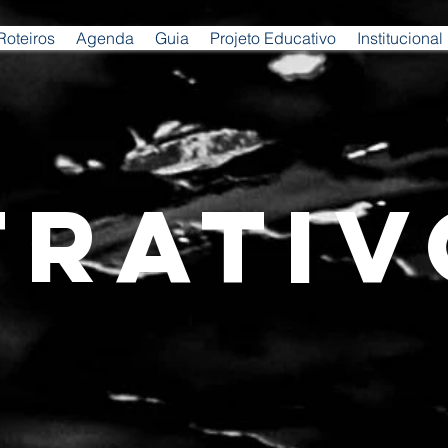
Roteiros
Agenda
Guia
Projeto Educativo
Institucional
TRATIV